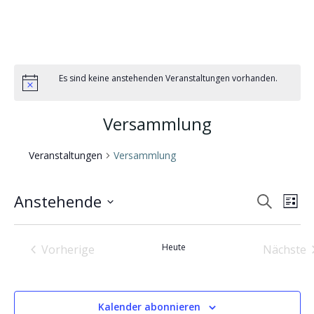
Es sind keine anstehenden Veranstaltungen vorhanden.
Versammlung
Veranstaltungen
Versammlung
V
V
Anstehende
Suche
Liste
Datum
e
e
wählen.
Heute
Vorherige
Nächste
r
r
Veranstaltungen
Veran
a
a
Kalender abonnieren