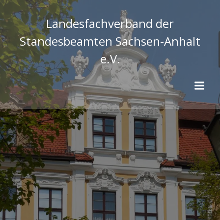
Zum
Inhalt
Landesfachverband der
springen
Standesbeamten Sachsen-Anhalt
e.V.