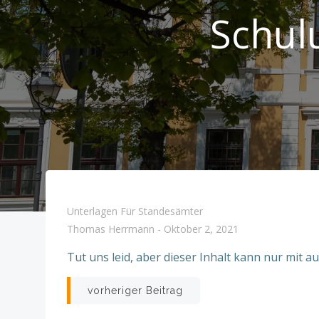
Schul
Unterlagen Für Standesämter
Thomas Herrmann
-
Oktober 2, 2021
Tut uns leid, aber dieser Inhalt kann nur mit 
Beitragsnavigatio
vorheriger Beitrag