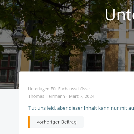
Unt
Unterlagen Für Fachausschüsse
Thomas Herrmann
-
März 7, 2024
Tut uns leid, aber dieser Inhalt kann nur mit 
Beitragsnavigatio
vorheriger Beitrag