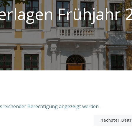
erlagen Frühjahr 
ausreichender Berechtigung angezeigt werden.
n
Beitragsnavigation
nächster Beit