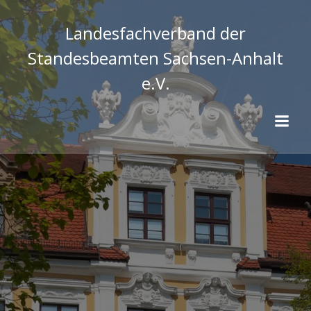
Zum
Inhalt
Landesfachverband der
springen
Standesbeamten Sachsen-Anhalt
e.V.